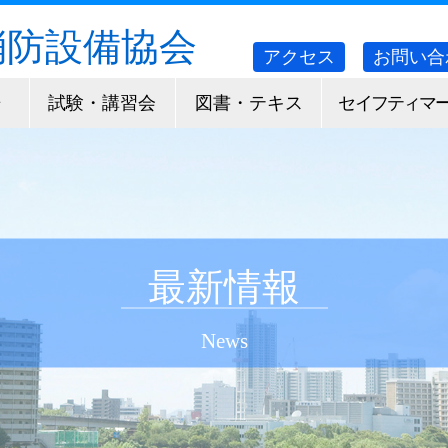
消防設備協会
アクセス
お問い合
告
試験・講習会
図書・テキス
セイフティマ
ト
ク
最新情報
News