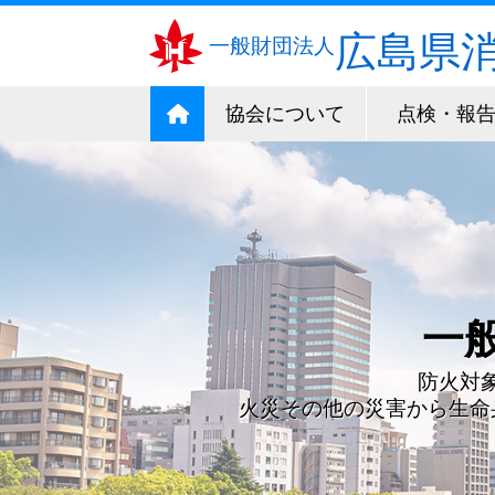
広島県
一般財団法人
協会について
点検・報
消防
消防用設備等
一
実務図書・消
消防用設備等、いついかなる場合に
点検済票（ラ
防火対
は、消防用設備等・特殊消防用設備
消防用設備に関する実
消防
火災その他の災害から生命