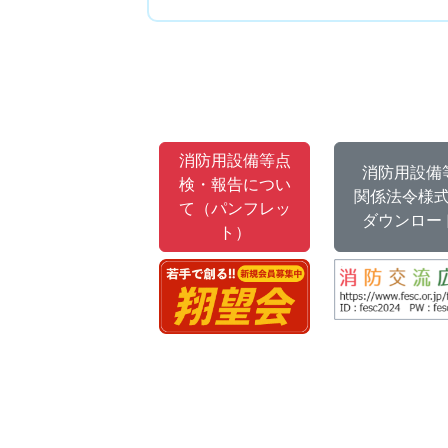
消防用設備等点
消防用設備
検・報告につい
関係法令様
て（パンフレッ
ダウンロー
ト）