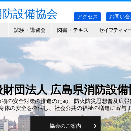
消防設備協会
アクセス
お問い合
告
試験・講習会
図書・テキス
セイフティマ
ト
ク
用設備等の点検・報告に
に点検済票(ラベル)が貼ら
般財団法人 広島県消防設備
防設備士試験受験準備用テ
試験・講習会
火災が発生しても確実に作動するよう、日頃の維持
ベル）は（一財）広島県消防設備協会が一定の要件
象物の安全対策の推進のため、防火防災思想普及広報
等の点検報告ばかりでなく、整備を含め適正な維持
務図書・消防設備士試験を受験される方の準備用テ
設備士等、試験及び講習日程など詳細をご案内してお
身体の安全を確保し、社会公共の福祉の増進に寄与
点検実施者（表示登録会員）に交付するものです
ています。
協会のご案内