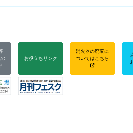
等
消火器の廃棄に
式の
お役立ちリンク
ついてはこちら
ド