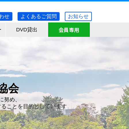
わせ
よくあるご質問
お知らせ
会員専用
ー
DVD貸出
ついて
れていますか？
協会
キストについて
管理が重要です。このため、消防法で
を満たしている
に努め、
管理を防火対象物の関係者に義務づけ
キストを販売しています
ります
することを目的としています