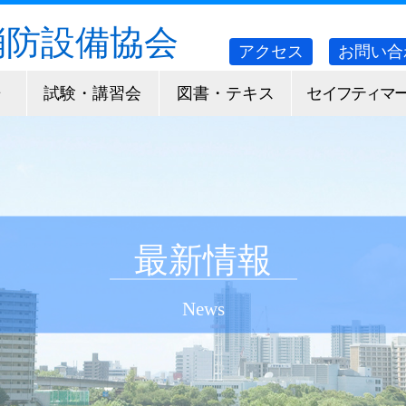
消防設備協会
アクセス
お問い合
告
試験・講習会
図書・テキス
セイフティマ
ト
ク
最新情報
News