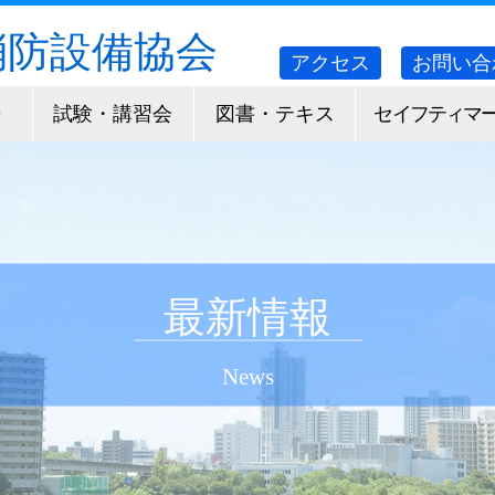
消防設備協会
アクセス
お問い合
告
試験・講習会
図書・テキス
セイフティマ
ト
ク
最新情報
News