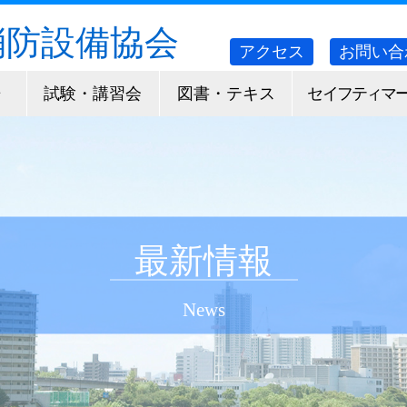
消防設備協会
アクセス
お問い合
告
試験・講習会
図書・テキス
セイフティマ
ト
ク
最新情報
News